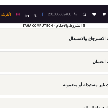
ى
لرئيسية
201006502400
جميع المنتجات
الْعَرَبيّة
🧾 الشروط والأحكام – TAHA COMPUTECH