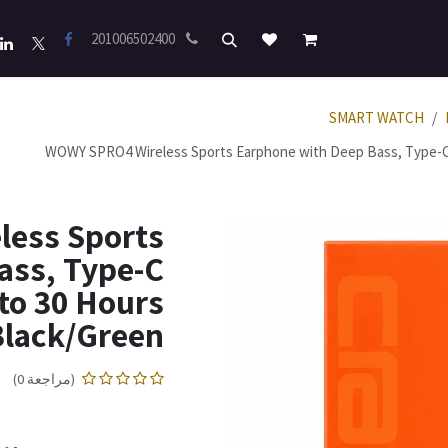
201006502400
SMART WATCH
WOWY SPRO4 Wireless Sports Earphone with Deep Bass, Type-C 
ess Sports
ass, Type-C
to 30 Hours
 Black/Green
(مراجعة 0)