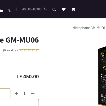
201006502400
Microphone GM-MU06
ne GM-MU06
(مراجعة 0)
LE
450.00