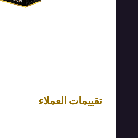
تقييمات العملاء
Easy returns with quick
and simple process
Free 30-day returns with quick refunds