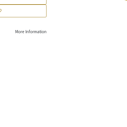
More Information
Secure payment
with trusted methods
Your information is protected with encrypted