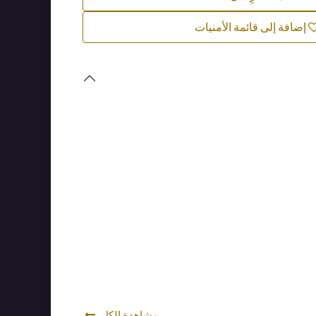
إضافة إلى قائمة الأمنيات
Quality assured
with every purchase
يتم اختبار كل منتج بعناية لتلبية
مشاهدة الكل