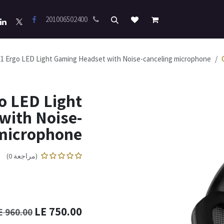
201006502400
Ergo LED Light Gaming Headset with Noise-canceling microphone
 LED Light
with Noise-
 microphone
(مراجعة 0)
LE
750.00
LE
960.00