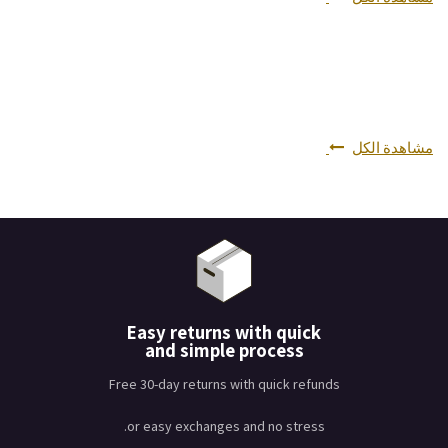
مشاهدة الكل
Easy returns with quick
and simple process
Free 30-day returns with quick refunds
or easy exchanges and no stress.