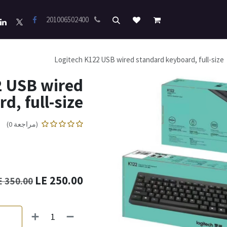
201006502400
Logitech K122 USB wired standard keyboard, full-size
2 USB wired
d, full-size
(مراجعة 0)
LE
250.00
LE
350.00