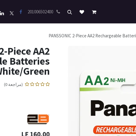
201006502400
PANSSONIC 2-Piece AA2 Rechargeable Batter
-Piece AA2
e Batteries
hite/Green
(مراجعة 0)
LE
160.00