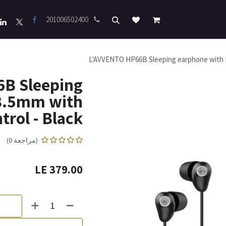
201006502400
L'AVVENTO HP66B Sleeping earphone with M
B Sleeping
 3.5mm with
rol - Black
(مراجعة 0)
LE
379.00