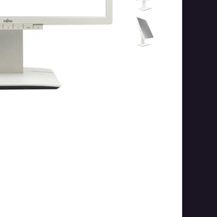
Easy returns with quick
and simple process
Free 30-day returns with quick refunds