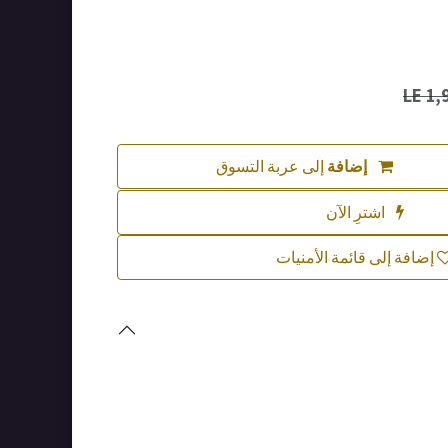
LE
1,
إضافة
إلى عربة التسوق
اشترِ الآن
إضافة إلى قائمة الأمنيات
Quality assured
with every purchase
يتم اختبار كل منتج بعناية لتلبية