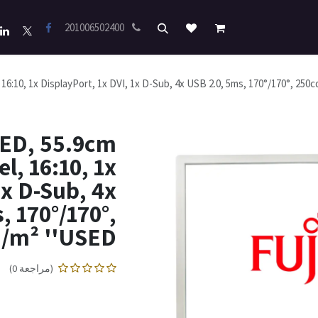
201006502400
16:10, 1x DisplayPort, 1x DVI, 1x D-Sub, 4x USB 2.0, 5ms, 170°/170°, 250cd
LED, 55.9cm
l, 16:10, 1x
1x D-Sub, 4x
, 170°/170°,
/m² ''USED''
(مراجعة 0)