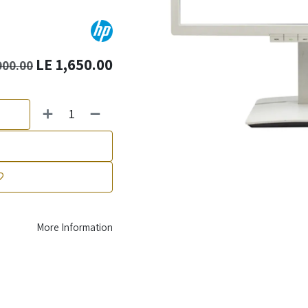
LE
1,650.00
900.00
More Information
Secure payment
with trusted methods
Your information is protected with encrypted