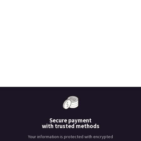
Secure payment
with trusted methods
Your information is protected with encrypted