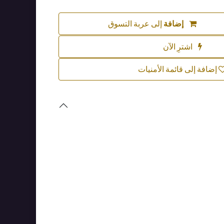
إضافة
إلى عربة التسوق
اشترِ الآن
إضافة إلى قائمة الأمنيات
Quality assured
with every purchase
يتم اختبار كل منتج بعناية لتلبية