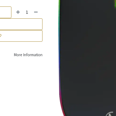
More Information
Secure payment
with trusted methods
Your information is protected with encrypted