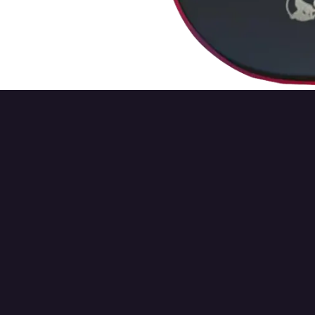
checkout and trusted payment methods.
مشغل ب