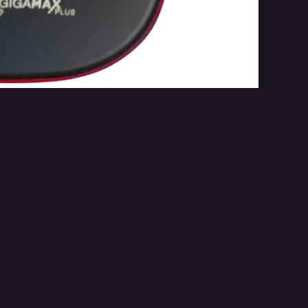
or easy exchanges and no stress.
AR
تقييمات العملاء