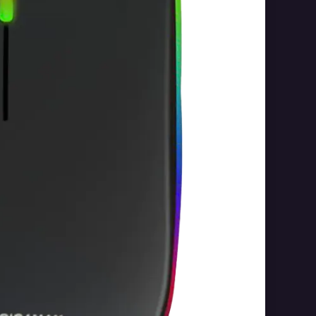
Easy returns with quick
and simple process
Free 30-day returns with quick refunds